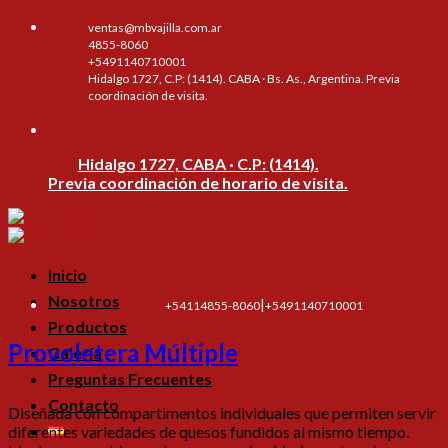
Skip
ventas@mbvajilla.com.ar
to
4855-8060
content
+5491140710001
Hidalgo 1727, C.P: (1414). CABA · Bs. As., Argentina. Previa
coordinación de visita.
Hidalgo 1727, CABA · C.P: (1414).
Previa coordinación de horario de visita.
Inicio
Nosotros
|
+54114855-8060
+5491140710001
Productos
Provoletera Múltiple
Galería
Preguntas Frecuentes
Contacto
Diseñada con compartimentos individuales que permiten servir
diferentes variedades de quesos fundidos al mismo tiempo.