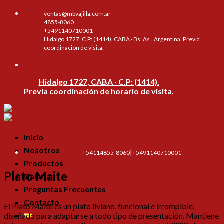
Skip
ventas@mbvajilla.com.ar
to
4855-8060
content
+5491140710001
Hidalgo 1727, C.P: (1414). CABA · Bs. As., Argentina. Previa
coordinación de visita.
Hidalgo 1727, CABA · C.P: (1414).
Previa coordinación de horario de visita.
Inicio
Nosotros
|
+54114855-8060
+5491140710001
Productos
Plato Maite
Galería
Preguntas Frecuentes
Contacto
El Plato Maite es un plato liviano, funcional e irrompible,
diseñado para adaptarse a todo tipo de presentación. Mantiene