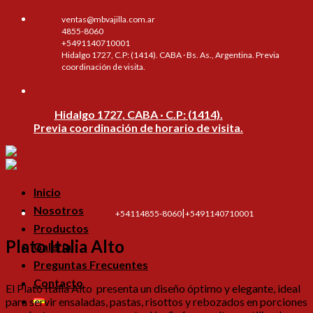
Skip
ventas@mbvajilla.com.ar
to
4855-8060
content
+5491140710001
Hidalgo 1727, C.P: (1414). CABA · Bs. As., Argentina. Previa
coordinación de visita.
Hidalgo 1727, CABA · C.P: (1414).
Previa coordinación de horario de visita.
Inicio
Nosotros
|
+54114855-8060
+5491140710001
Productos
Plato Italia Alto
Galería
Preguntas Frecuentes
Contacto
El Plato Italia Alto presenta un diseño óptimo y elegante, ideal
para servir ensaladas, pastas, risottos y rebozados en porciones