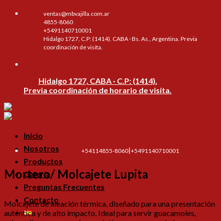
Skip
ventas@mbvajilla.com.ar
to
4855-8060
content
+5491140710001
Hidalgo 1727, C.P: (1414). CABA · Bs. As., Argentina. Previa
coordinación de visita.
Hidalgo 1727, CABA · C.P: (1414).
Previa coordinación de horario de visita.
Inicio
Nosotros
|
+54114855-8060
+5491140710001
Productos
Mortero/ Molcajete Lupita
Galería
Preguntas Frecuentes
Contacto
Molcajete de aleación térmica, diseñado para una presentación
auténtica y de alto impacto. Ideal para servir guacamoles,