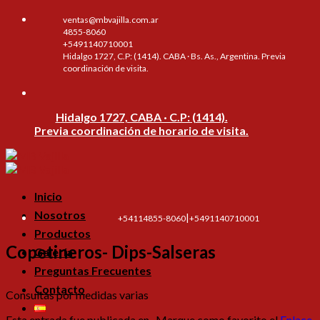
Skip
ventas@mbvajilla.com.ar
to
4855-8060
content
+5491140710001
Hidalgo 1727, C.P: (1414). CABA · Bs. As., Argentina. Previa
coordinación de visita.
Hidalgo 1727, CABA · C.P: (1414).
Previa coordinación de horario de visita.
Inicio
Nosotros
|
+54114855-8060
+5491140710001
Productos
Copetineros- Dips-Salseras
Galería
Preguntas Frecuentes
Contacto
Consultas por medidas varias
Esta entrada fue publicada en . Marque como favorito el
Enlace