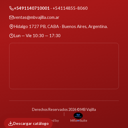
+5491140710001
· +54114855-8060
ventas@mbvajilla.com.ar
Hidalgo 1727 PB, CABA · Buenos Aires, Argentina.
Lun — Vie 10:30 — 17:30
Derechos Reservados 2026 © MB Vajilla
|
w
Powered by
M
f
l
o
S
u
i
t
e
Descargar catálogo